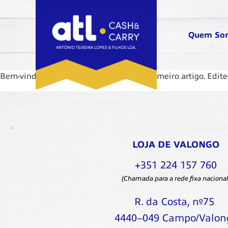
Quem So
Bem-vindo ao WordPress. Este é o seu primeiro artigo. Edite
LOJA DE VALONGO
+351 224 157 760
(Chamada para a rede fixa nacional
R. da Costa, nº75
4440–049 Campo/Valon