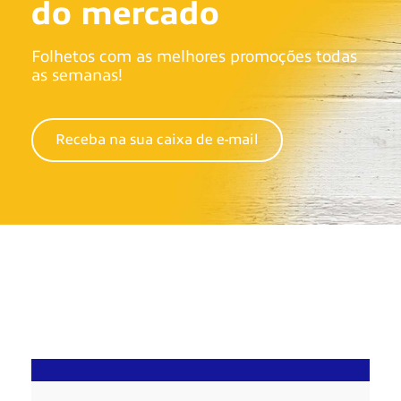
do mercado
Folhetos com as melhores promoções todas
as semanas!
Receba na sua caixa de e-mail